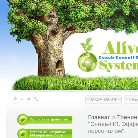
О КОМПАНИИ
ТРЕ
Главная
>
Тренин
Расписание тренингов
"Эннеа-HR. Эффе
персоналом".
Тест по Эннеаграмме,
144 пары вопросов